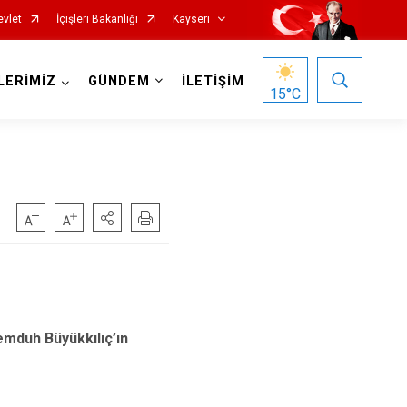
evlet
İçişleri Bakanlığı
Kayseri
LERİMİZ
GÜNDEM
İLETİŞİM
15
°C
Özvatan
Pınarbaşı
Sarıoğlan
emduh Büyükkılıç’ın
Sarız
Talas