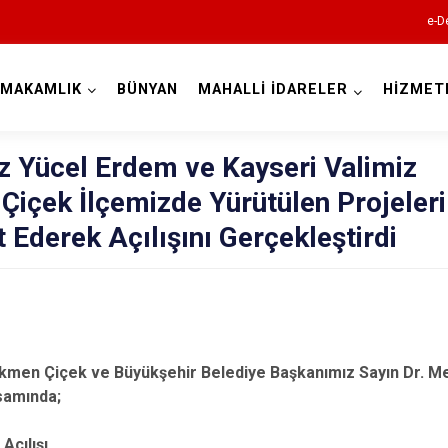
e-D
YMAKAMLIK
BÜNYAN
MAHALLİ İDARELER
HİZMET
Kayseri
Yücel Erdem ve Kayseri Valimiz
içek İlçemizde Yürütülen Projeleri
t Ederek Açılışını Gerçekleştirdi
Akkışla
Bünyan
Develi
ökmen Çiçek ve Büyükşehir Belediye Başkanımız Sayın Dr. M
samında;
Felahiye
Hacılar
çılışı