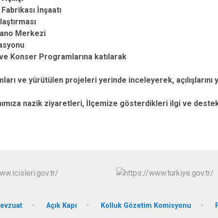
İncesu
brikası İnşaatı
aştırması
Kocasinan
ano Merkezi
Melikgazi
asyonu
e Konser Programlarına katılarak
mları ve yürütülen projeleri yerinde inceleyerek, açılışlarını y
ımıza nazik ziyaretleri, İlçemize gösterdikleri ilgi ve deste
evzuat
Açık Kapı
Kolluk Gözetim Komisyonu