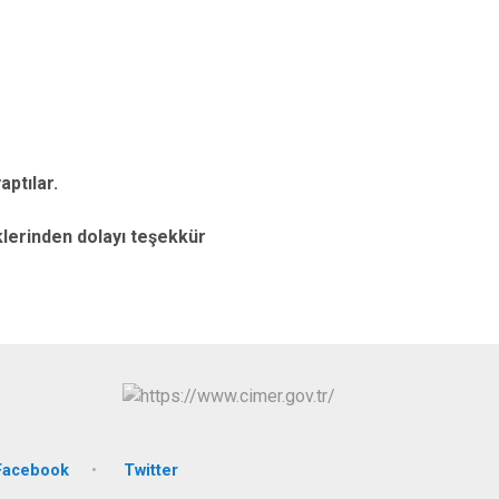
Tomarza
Yahyalı
Yeşilhisar
aptılar.
klerinden dolayı teşekkür
Facebook
Twitter