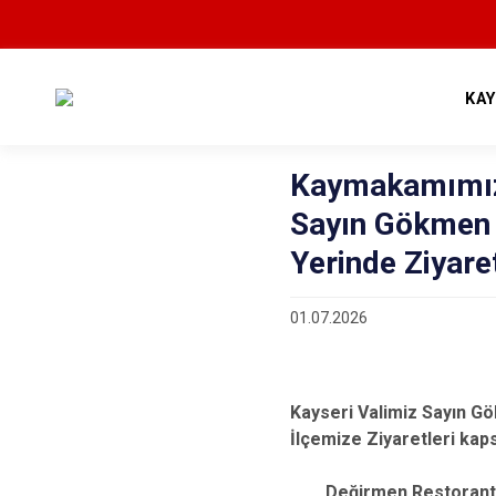
KA
Kaymakamımız 
Sayın Gökmen Ç
Yerinde Ziyare
01.07.2026
Kayseri Valimiz Sayın G
İlçemize Ziyaretleri kap
Değirmen Restorant A