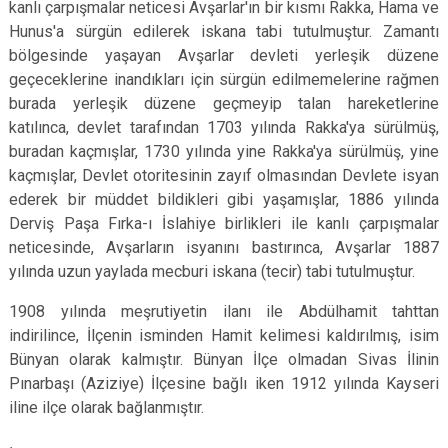
kanlı çarpışmalar neticesi Avşarlar'ın bir kısmı Rakka, Hama ve
Hunus'a sürgün edilerek iskana tabi tutulmuştur. Zamantı
bölgesinde yaşayan Avşarlar devleti yerleşik düzene
geçeceklerine inandıkları için sürgün edilmemelerine rağmen
burada yerleşik düzene geçmeyip talan hareketlerine
katılınca, devlet tarafından 1703 yılında Rakka'ya sürülmüş,
buradan kaçmışlar, 1730 yılında yine Rakka'ya sürülmüş, yine
kaçmışlar, Devlet otoritesinin zayıf olmasından Devlete isyan
ederek bir müddet bildikleri gibi yaşamışlar, 1886 yılında
Derviş Paşa Fırka-ı İslahiye birlikleri ile kanlı çarpışmalar
neticesinde, Avşarların isyanını bastırınca, Avşarlar 1887
yılında uzun yaylada mecburi iskana (tecir) tabi tutulmuştur.
1908 yılında meşrutiyetin ilanı ile Abdülhamit tahttan
indirilince, İlçenin isminden Hamit kelimesi kaldırılmış, isim
Bünyan olarak kalmıştır. Bünyan İlçe olmadan Sivas İlinin
Pınarbaşı (Aziziye) İlçesine bağlı iken 1912 yılında Kayseri
iline ilçe olarak bağlanmıştır.