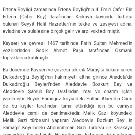
Ertena Beyliği zamanında Ertena Beyliği'nin 4. Emiri Cafer Bin
Ertena (Cafer Bey) tarafından Karkaya köyünde türbesi
bulunan Seyyit Halil Hazretleri'nin tekke ve zaviyesi adına,
evladına ve sülalesine birçok gelir ve arzi vakfedilmiştir.
Kayseri ve çevresi 1467 tarihinde Fatih Sultan Mehmed'in
vezirlerinden Gedik Ahmet Paşa tarafından Osmanlı
topraklarına katılmıştır.
Bu dönemde Kayseri ve çevresi sık sık Maraş'ta hüküm süren
Dulkadiroğlu Beyliği'nin hakimiyeti altına girince Anadolu'da
Dulkadiroğlu Beyleri'nden Aleddevle Bozkurt Bey ve
Aleddevle Şahruh Bey tarafından imar ve onarım işleri
yapılmıştır. Büyük Bürüngüz köyündeki Sultan Alaeddin Cami
de bu kişiler tarafından tamir ettirildiği için bu camiye
Aleddevle camii de denilmektedir. Melik Gazi köyündeki
Melik Gazi türbesini yaptıran Aleddevle Bozkurt Bey' in
Samağır Köyü'ndeki Abdurrahman Gazi Türbesi ile Karakaya
köyündeki Seyyid Halil Hazretleri'nin türbesini de yaptırmış