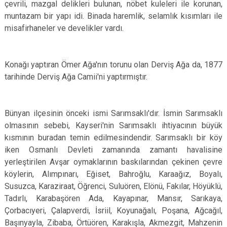
çevrili, mazgal delikleri bulunan, nöbet kuleleri ile korunan,
muntazam bir yapı idi. Binada haremlik, selamlık kısımları ile
misafirhaneler ve develikler vardı.
Konağı yaptıran Ömer Ağa'nın torunu olan Derviş Ağa da, 1877
tarihinde Derviş Ağa Camii'ni yaptırmıştır.
Bünyan ilçesinin önceki ismi Sarımsaklı'dır. İsmin Sarımsaklı
olmasının sebebi, Kayseri'nin Sarımsaklı ihtiyacının büyük
kısmının buradan temin edilmesindendir. Sarımsaklı bir köy
iken Osmanlı Devleti zamanında zamantı havalisine
yerleştirilen Avşar oymaklarının baskılarından çekinen çevre
köylerin, Alımpınarı, Eğiset, Bahroğlu, Karaağız, Boyalı,
Susuzca, Karaziraat, Öğrenci, Suluören, Elönü, Fakılar, Höyüklü,
Tadırlı, Karabaşören Ada, Kayapınar, Mansır, Sarıkaya,
Çorbacıyeri, Çalapverdi, İsriil, Koyunağalı, Poşana, Ağcağıl,
Başınyayla, Zibaba, Örtüören, Karakışla, Akmezgit, Mahzenin