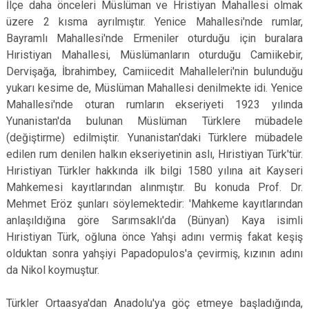
İlçe daha önceleri Müslüman ve Hristiyan Mahallesi olmak
üzere 2 kısma ayrılmıştır. Yenice Mahallesi'nde rumlar,
Bayramlı Mahallesi'nde Ermeniler oturduğu için buralara
Hıristiyan Mahallesi, Müslümanların oturduğu Camiikebir,
Dervişağa, İbrahimbey, Camiicedit Mahalleleri'nin bulunduğu
yukarı kesime de, Müslüman Mahallesi denilmekte idi. Yenice
Mahallesi'nde oturan rumların ekseriyeti 1923 yılında
Yunanistan'da bulunan Müslüman Türklere mübadele
(değiştirme) edilmiştir. Yunanistan'daki Türklere mübadele
edilen rum denilen halkın ekseriyetinin aslı, Hıristiyan Türk'tür.
Hıristiyan Türkler hakkında ilk bilgi 1580 yılına ait Kayseri
Mahkemesi kayıtlarından alınmıştır. Bu konuda Prof. Dr.
Mehmet Eröz şunları söylemektedir: 'Mahkeme kayıtlarından
anlaşıldığına göre Sarımsaklı'da (Bünyan) Kaya isimli
Hıristiyan Türk, oğluna önce Yahşi adını vermiş fakat keşiş
olduktan sonra yahşiyi Papadopulos'a çevirmiş, kızının adını
da Nikol koymuştur.
Türkler Ortaasya'dan Anadolu'ya göç etmeye başladığında,