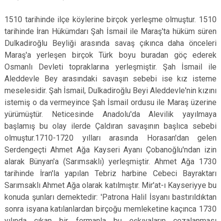
1510 tarihinde ilçe köylerine birçok yerleşme olmuştur. 1510
tarihinde İran Hükümdarı Şah İsmail ile Maraş'ta hüküm süren
Dulkadiroğlu Beyliği arasında savaş çıkınca daha önceleri
Maraş'a yerleşen birçok Türk boyu buradan göç ederek
Osmanlı Devleti topraklarına yerleşmiştir. Şah İsmail ile
Aleddevle Bey arasındaki savaşın sebebi ise kız isteme
meselesidir. Şah İsmail, Dulkadiroğlu Beyi Aleddevle'nin kızını
istemiş o da vermeyince Şah İsmail ordusu ile Maraş üzerine
yürümüştür. Neticesinde Anadolu'da Alevilik yayılmaya
başlamış bu olay ilerde Çaldıran savaşının başlıca sebebi
olmuştur.1710-1720 yılları arasında Horasan'dan gelen
Serdengeçti Ahmet Ağa Kayseri Ayanı Çobanoğlu'ndan izin
alarak Bünyan'a (Sarımsaklı) yerleşmiştir. Ahmet Ağa 1730
tarihinde İran'la yapılan Tebriz harbine Cebeci Bayraktarı
Sarımsaklı Ahmet Ağa olarak katılmıştır. Mir'at-ı Kayseriyye bu
konuda şunları demektedir: 'Patrona Halil İsyanı bastırıldıktan
sonra isyana katılanlardan birçoğu memleketine kaçınca 1730
yılında çıkan bir fermanla bu eşkıyaların cezalanması