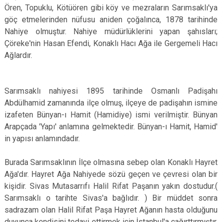
Ören, Topuklu, Kötüören gibi köy ve mezraların Sarımsaklı'ya
göç etmelerinden nüfusu aniden çoğalınca, 1878 tarihinde
Nahiye olmuştur. Nahiye müdürlüklerini yapan şahısları;
Çöreke'nin Hasan Efendi, Konaklı Hacı Ağa ile Gergemeli Hacı
Ağlardır.
Sarımsaklı nahiyesi 1895 tarihinde Osmanlı Padişahı
Abdülhamid zamanında ilçe olmuş, ilçeye de padişahın ismine
izafeten Bünyan-ı Hamit (Hamidiye) ismi verilmiştir. Bünyan
Arapçada 'Yapı' anlamına gelmektedir. Bünyan-ı Hamit, Hamid'
in yapısı anlamındadır.
Burada Sarımsaklının İlçe olmasına sebep olan Konaklı Hayret
Ağa'dır. Hayret Ağa Nahiyede sözü geçen ve çevresi olan bir
kişidir. Sivas Mutasarrıfı Halil Rifat Paşanın yakın dostudur.(
Sarımsaklı o tarihte Sivas'a bağlıdır. ) Bir müddet sonra
sadrazam olan Halil Rifat Paşa Hayret Ağanın hasta olduğunu
duyunca kendisini tedavi ettirmek için İstanbul'a çağırttırmıştır.