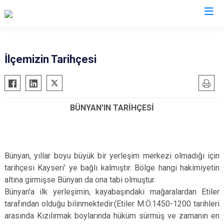
Kayseri
İlçemizin Tarihçesi
Akkışla
Özvatan
Bünyan
Pınarbaşı
BÜNYAN'IN TARİHÇESİ
Develi
Sarıoğlan
Felahiye
Sarız
Hacılar
Talas
Bünyan, yıllar boyu büyük bir yerleşim merkezi olmadığı için
İncesu
Tomarza
tarihçesi Kayseri' ye bağlı kalmıştır. Bölge hangi hakimiyetin
Kocasinan
Yahyalı
altına girmişse Bünyan da ona tabi olmuştur.
Melikgazi
Yeşilhisar
Bünyan'a ilk yerleşimin, kayabaşındaki mağaralardan Etiler
tarafından olduğu bilinmektedir.(Etiler M.Ö.1450-1200 tarihleri
arasında Kızılırmak boylarında hüküm sürmüş ve zamanın en