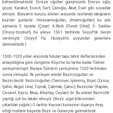
bahsedilmektedir. Emirze oğulları günümüzde Emirze oğlu,
göçer, Karakut, Ecevit, Sert, Çalıoğlu, Akat, Eser gibi soyadlar
almıştır. Bünyan'ın kurucu aileleri arasında rastlanan lakapların
bazıları şunlardır: Horasanlıoğulları, (İmamoğulları) bu aile
zamanla 5 lazade (Çınar) 4-Abdi Efendi (Ünal) 5- Sadiler
(Önsoy-bozkurt) bu aileye 1561 tarihinde Seyyit'lik beratı
verilmiştir. (Seyyit Hz. Hüseyin'in soyundan gelenlere
denmektedir.)
1500-1520 yılları arasında tutulan tapu tahrir defterlerinden
anlaşıldığına göre Gergeme Köyü'ne bu tarihe kadar Türkler
yerleşmemiştir. Buraya Türklerin yerleşmesi 1520 tarihinden
sonra olmuştur. İlk yerleşen aileler Bezircioğulları ve
Bezircilerdir. Bezircioğulları (Tanrıöver, İşlenmiş, Biçer, Özsoy,
Şahin, Akgül, Ünal, Toprak, Çakmak, Çakıcı) Bezirciler (Kaplan,
Cesaret, Kaysı, Akay, Altuntaş, Ceylan) dır. Bu aileler Bezircilik
yaptığı için bu lakabı almıştır. (Bezir, ızgın bitkisinden
çıkartılan yağdır.) O tarihte Kayseri kazasının dışarıya ihraç
ettiği malların başında Bezir ve Güherçile gelmektedir.